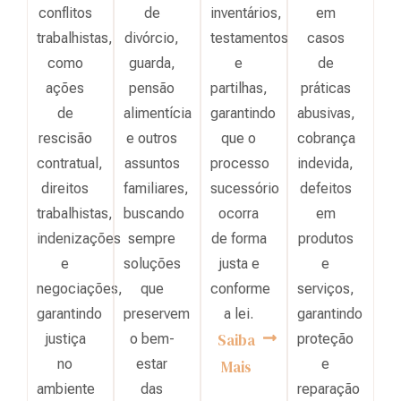
conflitos
de
inventários,
em
trabalhistas,
divórcio,
testamentos
casos
como
guarda,
e
de
ações
pensão
partilhas,
práticas
de
alimentícia
garantindo
abusivas,
rescisão
e outros
que o
cobrança
contratual,
assuntos
processo
indevida,
direitos
familiares,
sucessório
defeitos
trabalhistas,
buscando
ocorra
em
indenizações
sempre
de forma
produtos
e
soluções
justa e
e
negociações,
que
conforme
serviços,
garantindo
preservem
a lei.
garantindo
Saiba
justiça
o bem-
proteção
no
estar
e
Mais
ambiente
das
reparação