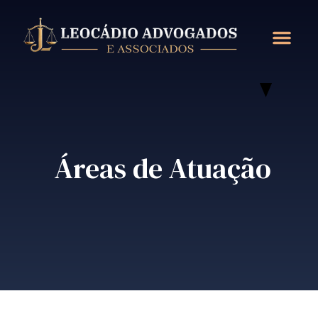
Sobre Nós
Áreas De Atuação
Áreas de Atuação