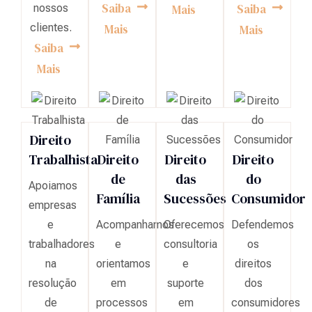
Saiba
Saiba
nossos
Mais
clientes.
Mais
Mais
Saiba
Mais
Direito
Trabalhista
Direito
Direito
Direito
de
das
do
Apoiamos
Família
Sucessões
Consumidor
empresas
e
Acompanhamos
Oferecemos
Defendemos
trabalhadores
e
consultoria
os
na
orientamos
e
direitos
resolução
em
suporte
dos
de
processos
em
consumidores