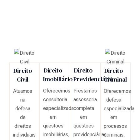
Direito
Direito
Direito
Direito
Imobiliário
Previdenciário
Civil
Criminal
Oferecemos
Prestamos
Atuamos
Oferecemos
consultoria
assessoria
na
defesa
especializada
completa
defesa
especializada
em
em
de
em
questões
questões
direitos
processos
imobiliárias,
previdenciárias,
individuais
criminais,