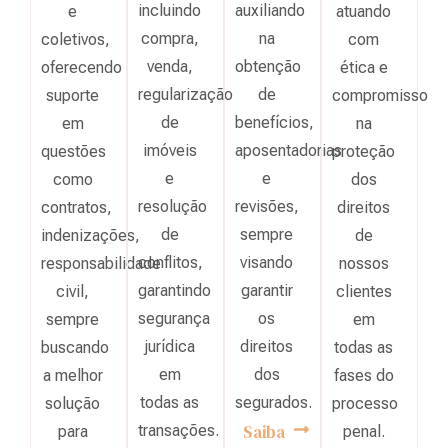
incluindo
auxiliando
e
atuando
compra,
na
coletivos,
com
venda,
obtenção
oferecendo
ética e
regularização
de
suporte
compromisso
de
benefícios,
em
na
imóveis
aposentadorias
questões
proteção
e
e
como
dos
resolução
revisões,
contratos,
direitos
de
sempre
indenizações,
de
conflitos,
visando
responsabilidade
nossos
garantindo
garantir
civil,
clientes
segurança
os
sempre
em
jurídica
direitos
buscando
todas as
em
dos
a melhor
fases do
todas as
segurados.
solução
processo
Saiba
transações.
para
penal.